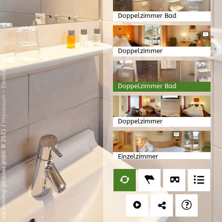
Doppelzimmer Bad
Doppelzimmer
Datenschutz
Doppelzimmer Bad
-
Impressum
Doppelzimmer
/
mp moving-pictures gmbh © 2021
Einzelzimmer