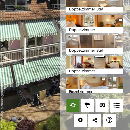
Doppelzimmer Bad
Doppelzimmer
Datenschutz
Doppelzimmer Bad
-
Impressum
Doppelzimmer
/
mp moving-pictures gmbh © 2021
Einzelzimmer