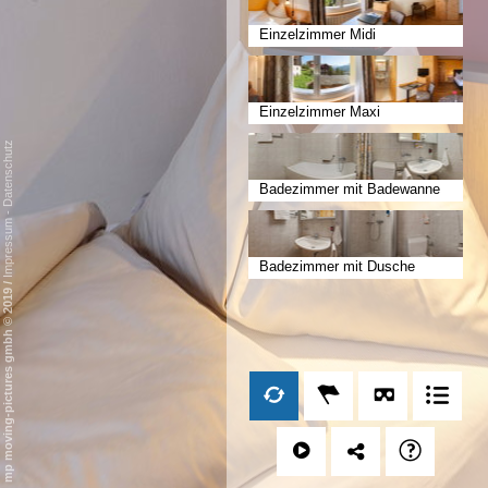
Einzelzimmer Midi
Einzelzimmer Maxi
Datenschutz
Badezimmer mit Badewanne
-
Impressum
Badezimmer mit Dusche
/
mp moving-pictures gmbh © 2019