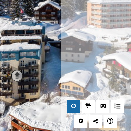
Datenschutz
-
Impressum
/
mp moving-pictures gmbh © 2019