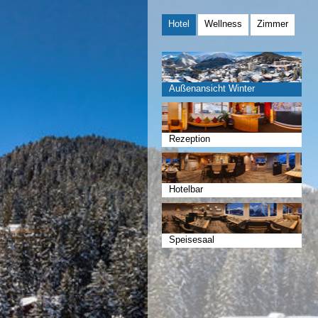
Hotel
Wellness
Zimmer
Außenansicht Winter
Rezeption
Hotelbar
Speisesaal