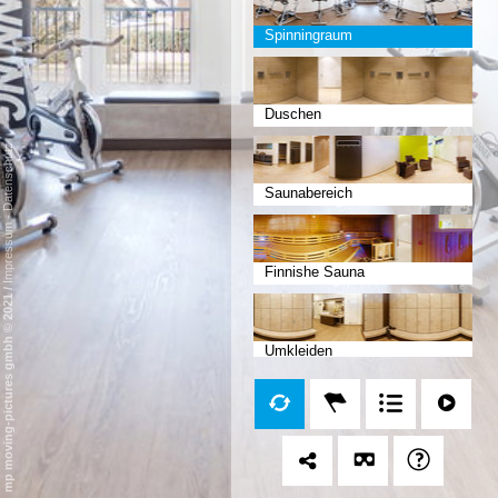
Spinningraum
Duschen
Datenschutz
Saunabereich
-
Impressum
Finnishe Sauna
/
mp moving-pictures gmbh © 2021
Umkleiden