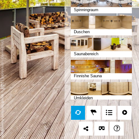
Spinningraum
Duschen
Datenschutz
Saunabereich
-
Impressum
Finnishe Sauna
/
mp moving-pictures gmbh © 2021
Umkleiden