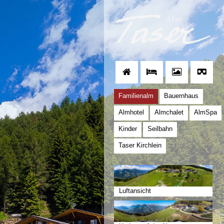
Familienalm
Bauernhaus
Almhotel
Almchalet
AlmSpa
Kinder
Seilbahn
Taser Kirchlein
Luftansicht