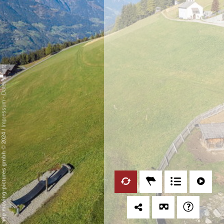
Datenschutz
-
Impressum
/
mp moving-pictures gmbh © 2024