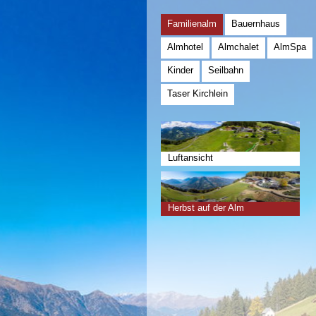
Familienalm
Bauernhaus
Almhotel
Almchalet
AlmSpa
Kinder
Seilbahn
Taser Kirchlein
Luftansicht
Herbst auf der Alm