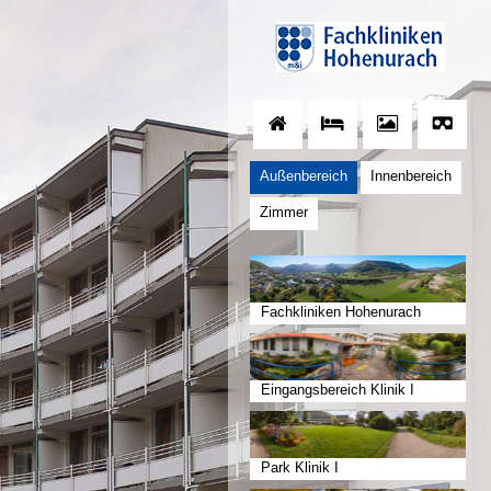
Außenbereich
Innenbereich
Zimmer
Fachkliniken Hohenurach
Eingangsbereich Klinik I
Park Klinik I