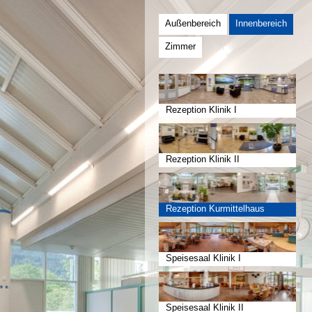
Außenbereich
Innenbereich
Zimmer
Rezeption Klinik I
Rezeption Klinik II
Rezeption Kurmittelhaus
Speisesaal Klinik I
Speisesaal Klinik II