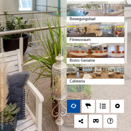
Bewegungsbad
Datenschutz
Fitnessraum
-
Bistro Geriatrie
Impressum
/
mp moving-pictures gmbh © 2023
Cafeteria