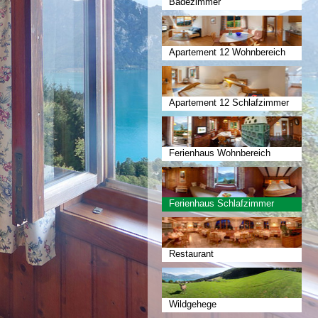
Badezimmer
Apartement 12 Wohnbereich
Apartement 12 Schlafzimmer
Ferienhaus Wohnbereich
Ferienhaus Schlafzimmer
Restaurant
Wildgehege