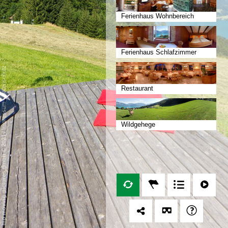
Ferienhaus Wohnbereich
Ferienhaus Schlafzimmer
Datenschutz
Restaurant
-
Impressum
Wildgehege
/
mp moving-pictures gmbh © 2021