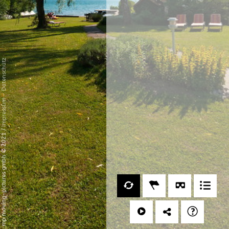
Datenschutz
-
Impressum
/
mp moving-pictures gmbh © 2021