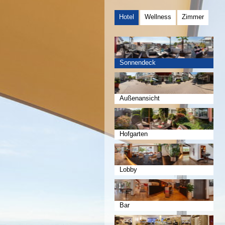
Hotel
Wellness
Zimmer
Sonnendeck
Außenansicht
Hofgarten
Lobby
Bar