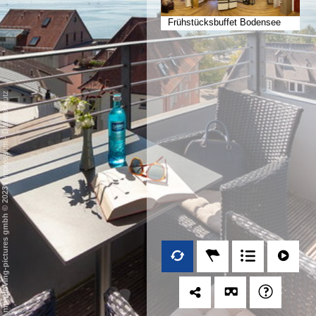
Frühstücksbuffet Bodensee
Datenschutz
-
Impressum
/
mp moving-pictures gmbh © 2023