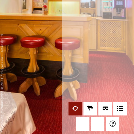
Datenschutz
-
Impressum
/
mp moving-pictures gmbh © 2021