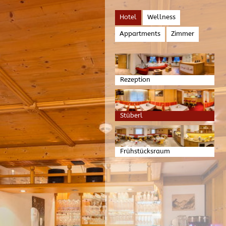
Hotel
Wellness
Appartments
Zimmer
Rezeption
Stüberl
Frühstücksraum