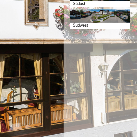
Südost
Südwest