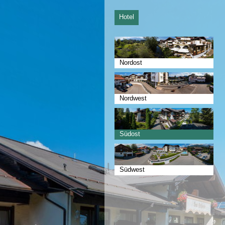
Hotel
Nordost
Nordwest
Südost
Südwest