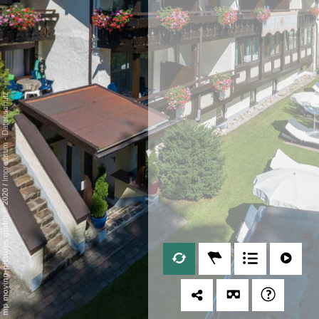
Datenschutz
-
Impressum
/
mp moving-pictures gmbh © 2020