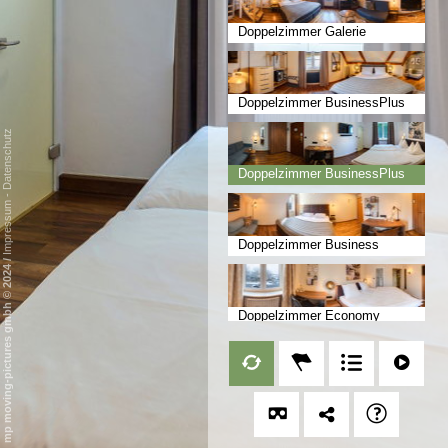
Doppelzimmer Galerie
Doppelzimmer BusinessPlus
Datenschutz
Doppelzimmer BusinessPlus
-
Impressum
Doppelzimmer Business
/
mp moving-pictures gmbh © 2024
Doppelzimmer Economy
Einzelzimmer Business