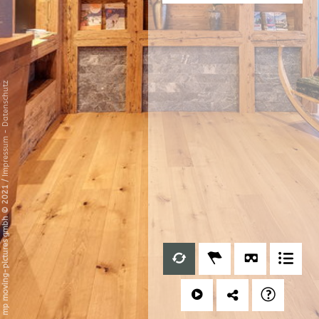
Datenschutz
-
Impressum
/
mp moving-pictures gmbh © 2021