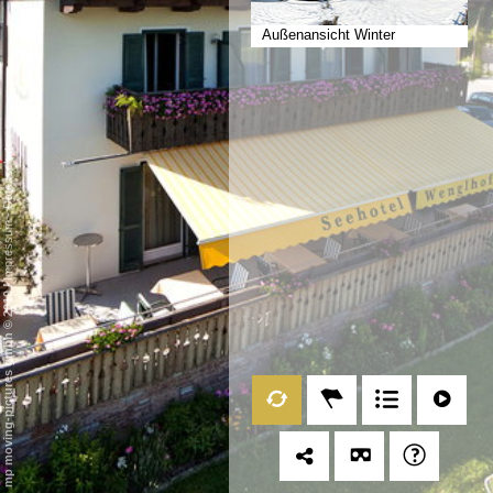
Außenansicht Winter
Datenschutz
-
Impressum
/
mp moving-pictures gmbh © 2019