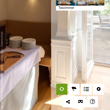
Teezimmer
Datenschutz
-
Impressum
/
mp moving-pictures gmbh © 2019