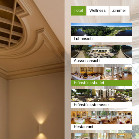
Hotel
Wellness
Zimmer
Luftansicht
Aussenansicht
Frühstücksbuffet
Frühstücksterrasse
Restaurant