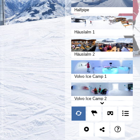
Halfpipe
Häuslalm 1
Datenschutz
Häuslalm 2
-
Impressum
Volvo Ice Camp 1
/
mp moving-pictures gmbh © 2019
Volvo Ice Camp 2
Bundesländersäulen