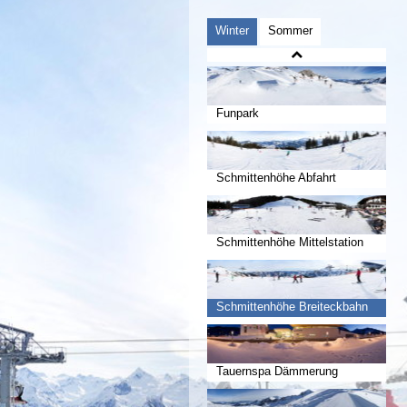
Winter
Sommer
Funpark
Schmittenhöhe Abfahrt
Schmittenhöhe Mittelstation
Schmittenhöhe Breiteckbahn
Tauernspa Dämmerung