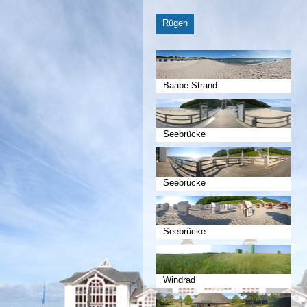
Rügen
Baabe Strand
Seebrücke
Seebrücke
Seebrücke
Windrad