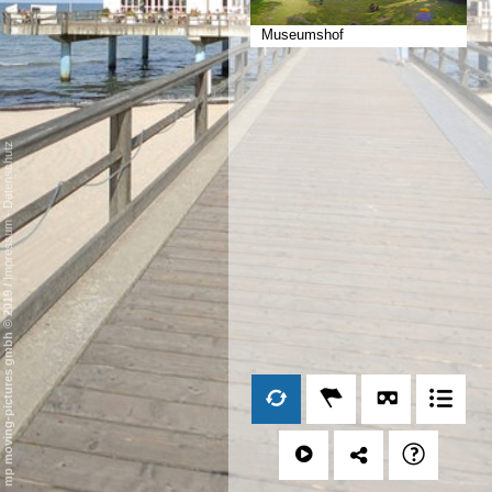
Museumshof
Datenschutz
-
Impressum
/
mp moving-pictures gmbh © 2019