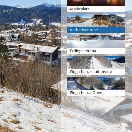
Marktplatz
Katharinenruhe
Erdinger Arena
Flugschanze Luftansicht
Flugschanze Oben