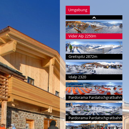
Umgebung
Vider Alp 2250m
Greitspitz 2872m
Idalp 2320
Pardorama Pardatschgratbahn
Pardorama Pardatschgratbahn