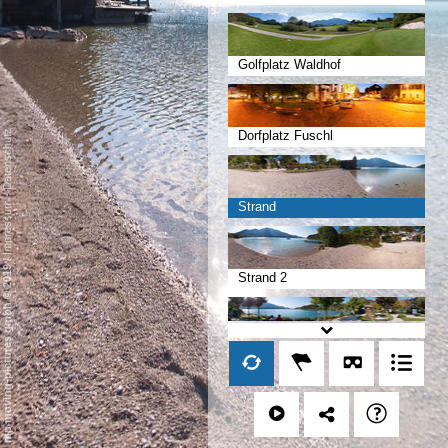
Golfplatz Waldhof
Datenschutz
Dorfplatz Fuschl
-
Strand
Impressum
/
mp moving-pictures gmbh © 2019
Strand 2
Promenade Fuschl
Seebad