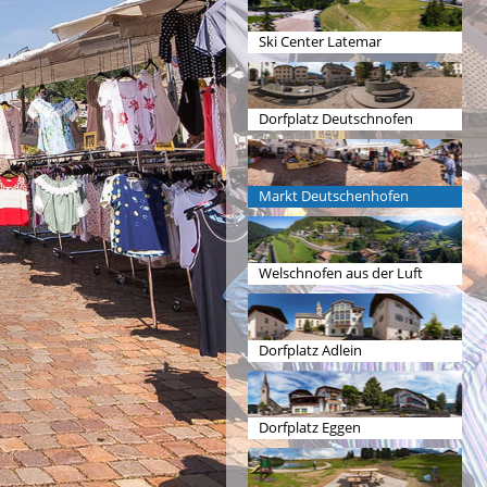
Ski Center Latemar
Dorfplatz Deutschnofen
Markt Deutschenhofen
Welschnofen aus der Luft
Dorfplatz Adlein
Dorfplatz Eggen