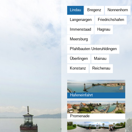
Lindau
Bregenz
Nonnenhorn
Langenargen
Friedrichshafen
Immenstaad
Hagnau
Meersburg
Pfahlbauten Unteruhldingen
Überlingen
Mainau
Konstanz
Reichenau
Hafeneinfahrt
Promenade