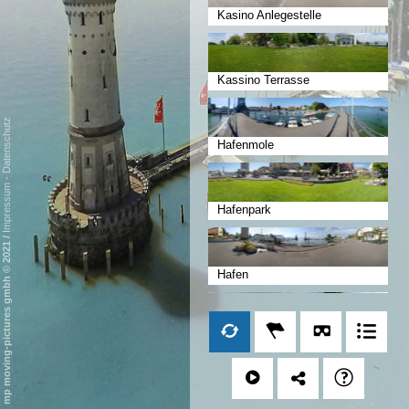
Kasino Anlegestelle
Kassino Terrasse
Datenschutz
Hafenmole
-
Impressum
Hafenpark
/
mp moving-pictures gmbh © 2021
Hafen
Kleine Promenade
Luitpoldpark Nordufer