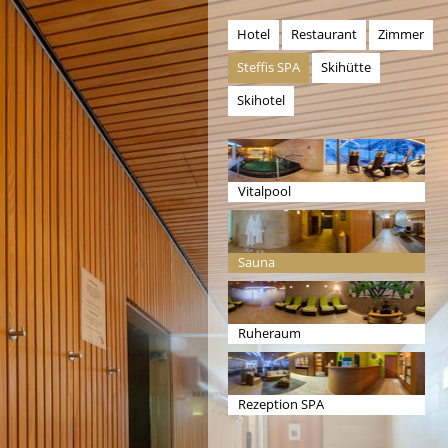
Hotel
Restaurant
Zimmer
Steffis SPA
Skihütte
Skihotel
Vitalpool
Sauna
Ruheraum
Rezeption SPA