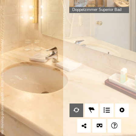
Doppelzimmer Superior Bad
Datenschutz
-
Impressum
/
mp moving-pictures gmbh © 2020