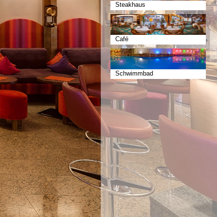
Steakhaus
Café
Schwimmbad