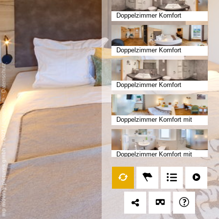
Doppelzimmer Komfort
Badezimmer
Doppelzimmer Komfort
Datenschutz
Doppelzimmer Komfort
Badezimmer
-
Impressum
Doppelzimmer Komfort mit
/
Balkon
mp moving-pictures gmbh © 2021
Doppelzimmer Komfort mit
Balkon Badezimmer
Appartment Wohnen