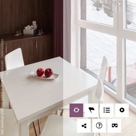
Datenschutz
-
Impressum
/
mp moving-pictures gmbh © 2019