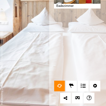
Badezimmer
Datenschutz
-
Impressum
/
mp moving-pictures gmbh © 2021