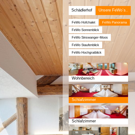
Schädlerhof
Unsere FeWo´s..
FeWo Hofchalet
FeWo Panorama
FeWo Sonnenblick
FeWo Sinswanger-Moos
FeWo Staufenblick
FeWo Hochgratblick
Wohnbereich
Schlafzimmer
Schlafzimmer