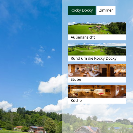
Rocky Docky
Zimmer
Außenansicht
Rund um die Rocky Docky
Stube
Küche