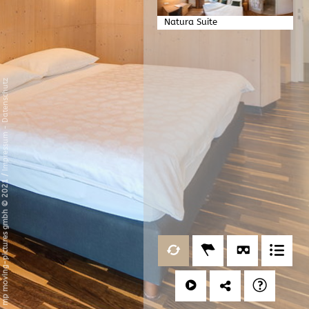
Natura Suite
Datenschutz
-
Impressum
/
mp moving-pictures gmbh © 2021