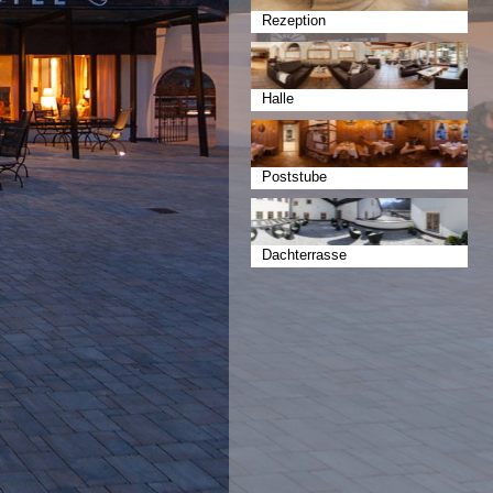
Rezeption
Halle
Poststube
Dachterrasse