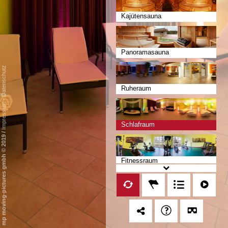
Kajütensauna
Panoramasauna
Datenschutz
Ruheraum
-
Impressum
Schlafraum
/
mp moving-pictures gmbh © 2019
Fitnessraum