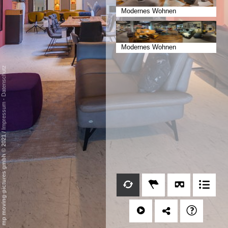
Modernes Wohnen
Modernes Wohnen
Datenschutz
-
Impressum
/
mp moving-pictures gmbh © 2021