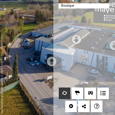
Boutique
Datenschutz
-
Impressum
/
mp moving-pictures gmbh © 2021