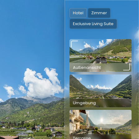
Außenpool
Umgebung
Terrasse
Hallenbad
Hotel
Zimmer
Exclusive Living Suite
Außenansicht
Umgebung
Terrasse