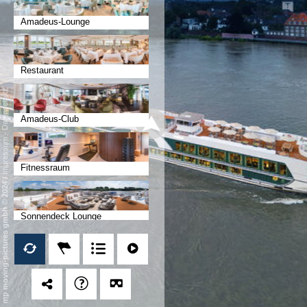
Amadeus-Lounge
Restaurant
Datenschutz
Amadeus-Club
-
Impressum
Fitnessraum
/
mp moving-pictures gmbh © 2024
Sonnendeck Lounge
Sonnendeck Pool