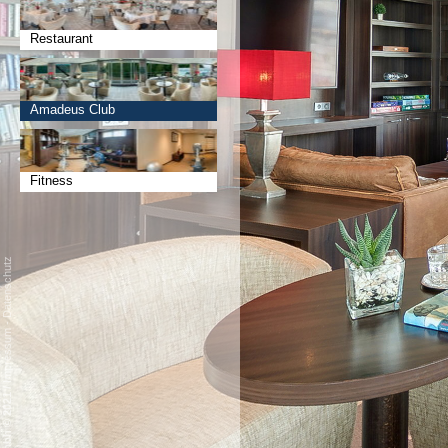
Restaurant
Amadeus Club
Fitness
Datenschutz
-
Impressum
/