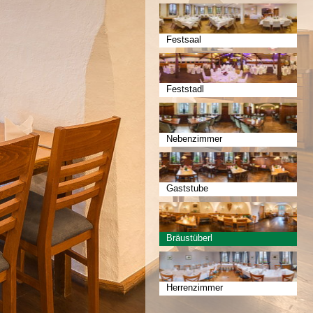
Festsaal
Feststadl
Nebenzimmer
Gaststube
Bräustüberl
Herrenzimmer