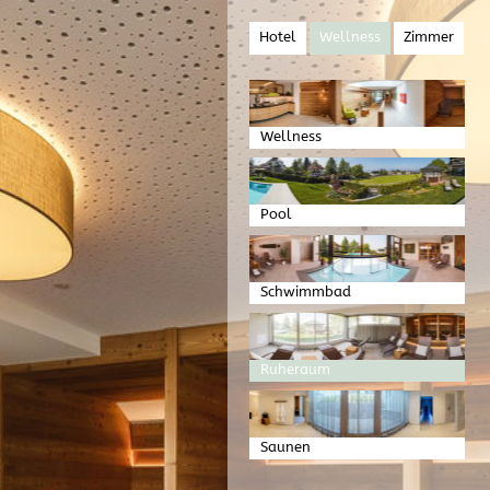
Hotel
Wellness
Zimmer
Wellness
Pool
Schwimmbad
Ruheraum
Saunen