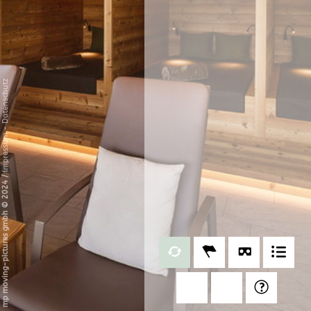
Datenschutz
-
Impressum
/
mp moving-pictures gmbh © 2024