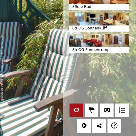
29d,e Bad
8a OG Sonnenkliff
Wohnzimmer
Datenschutz
8b OG Sonnencamp
Wohnzimmer
-
Impressum
/
mp moving-pictures gmbh © 2021