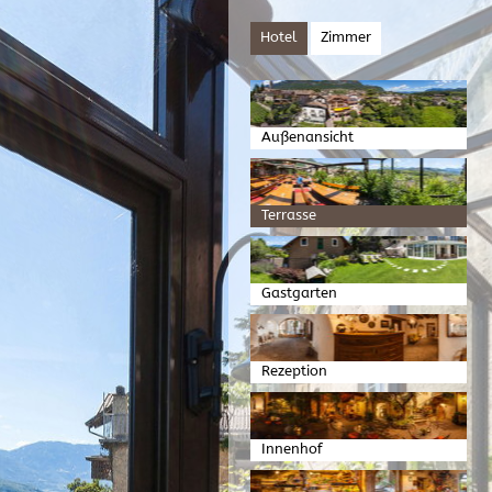
Hotel
Zimmer
Außenansicht
Terrasse
Gastgarten
Rezeption
Innenhof