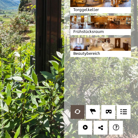
Torggelkeller
Frühstücksraum
Datenschutz
Beautybereich
-
Impressum
/
mp moving-pictures gmbh © 2021