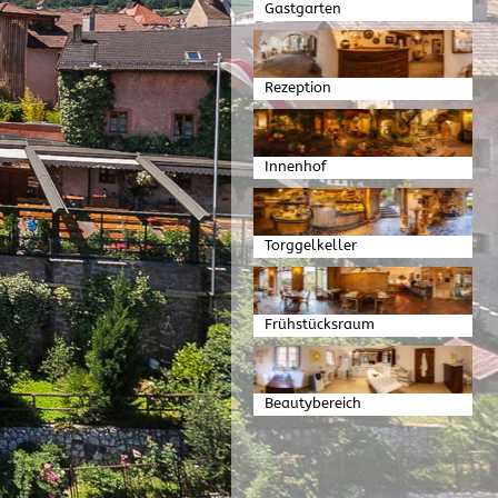
Gastgarten
Rezeption
Innenhof
Torggelkeller
Frühstücksraum
Beautybereich