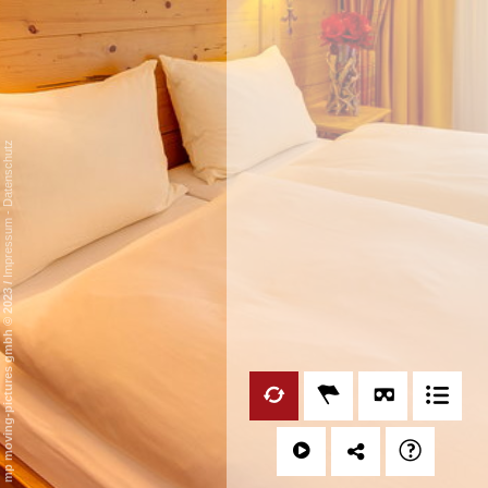
Datenschutz
-
Impressum
/
mp moving-pictures gmbh © 2023