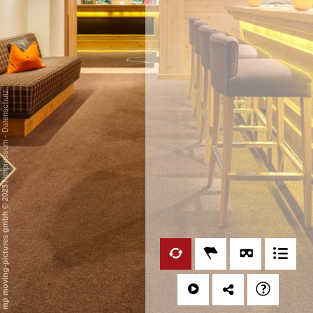
Datenschutz
-
Impressum
/
mp moving-pictures gmbh © 2023